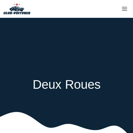
Aller
M
au
contenu
Deux Roues